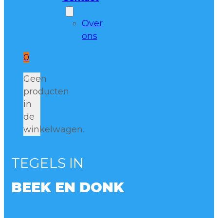
Over
ons
0
Geen
producten
in
de
winkelwagen.
TEGELS IN
BEEK EN DONK