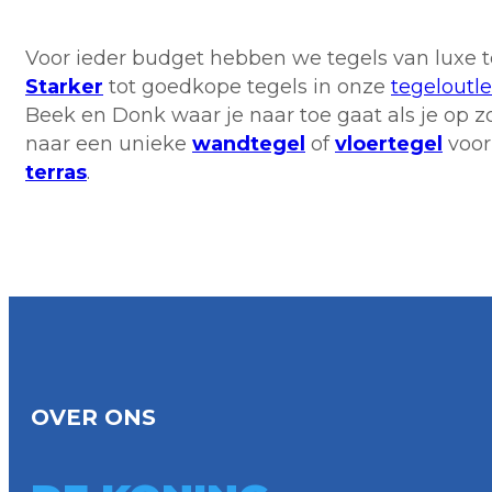
Voor ieder budget hebben we tegels van luxe 
Starker
tot goedkope tegels in onze
tegeloutle
Beek en Donk waar je naar toe gaat als je op zo
naar een unieke
wandtegel
of
vloertegel
voor
terras
.
OVER ONS