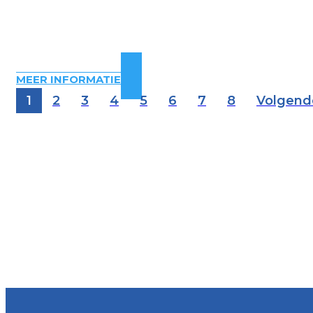
MEER INFORMATIE
1
2
3
4
5
6
7
8
Volgend