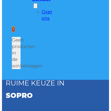
Over
ons
0
Geen
producten
in
de
winkelwagen.
RUIME KEUZE IN
SOPRO