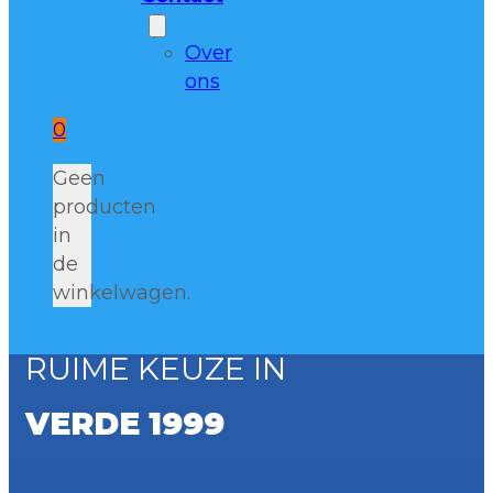
Over
ons
0
Geen
producten
in
de
winkelwagen.
RUIME KEUZE IN
VERDE 1999