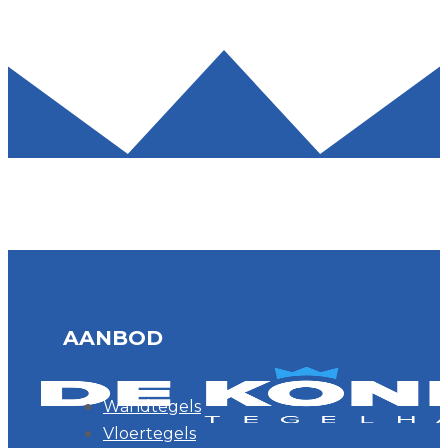
AANBOD
Wandtegels
Vloertegels