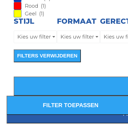
Rood
(
1
)
Geel
(
1
)
STIJL
FORMAAT
GEREC
Kies uw filter
Kies uw filter
Kies uw fi
FILTERS VERWIJDEREN