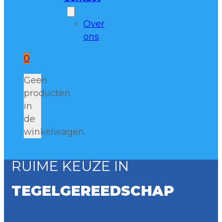
Over
ons
0
Geen
producten
in
de
winkelwagen.
RUIME KEUZE IN
TEGELGEREEDSCHAP