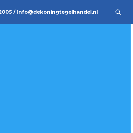
2005
/
info@dekoningtegelhandel.nl