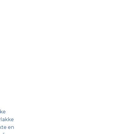
lke
vlakke
kte en