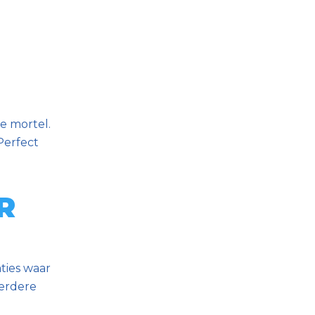
e mortel.
Perfect
R
ties waar
verdere