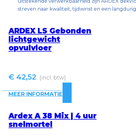
uitstekende verwerkbaarheid zijn ARDEX dekvloer
streven naar kwaliteit, tijdwinst en een langdurig
ARDEX LS Gebonden
lichtgewicht
opvulvloer
€
42,52
(incl. btw)
MEER INFORMATIE
Ardex A 38 Mix | 4 uur
snelmortel