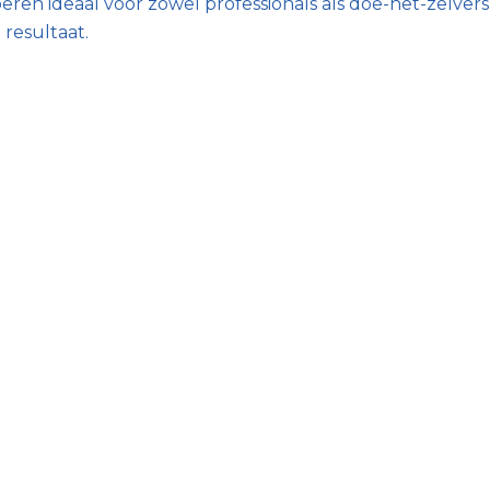
en ideaal voor zowel professionals als doe-het-zelvers
 resultaat.