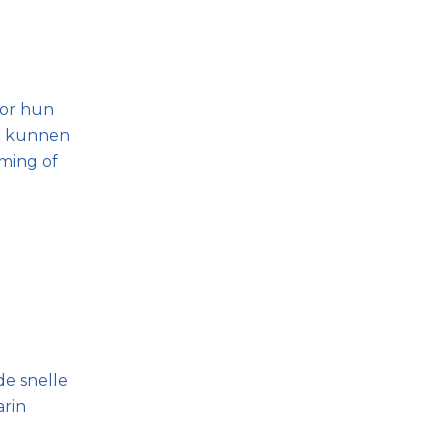
oor hun
or kunnen
ming of
e snelle
arin