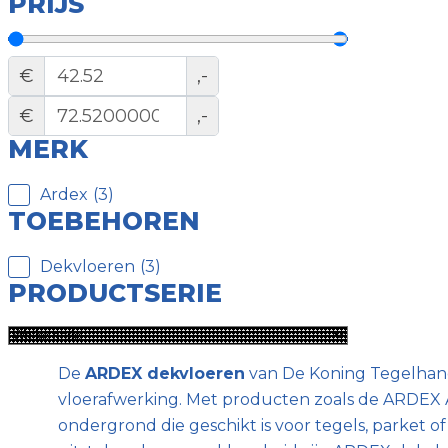
PRIJS
€
,-
€
,-
MERK
Ardex
(
3
)
TOEBEHOREN
Dekvloeren
(
3
)
PRODUCTSERIE
De
ARDEX dekvloeren
van De Koning Tegelhand
vloerafwerking. Met producten zoals de ARDEX A 
ondergrond die geschikt is voor tegels, parket o