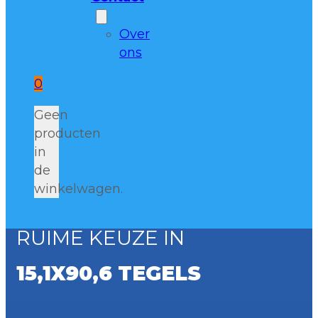
Over
ons
0
Geen
producten
in
de
winkelwagen.
RUIME KEUZE IN
15,1X90,6 TEGELS