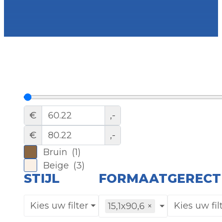
€
,-
€
,-
Bruin
(
1
)
Beige
(
3
)
STIJL
FORMAAT
GERECT
Kies uw filter
Kies uw fil
15,1x90,6
×