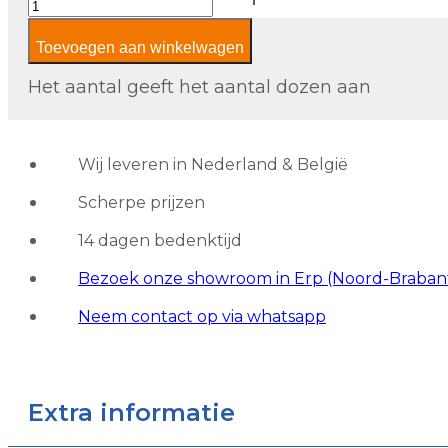
Moutarde
Toevoegen aan winkelwagen
aantal
Het aantal geeft het aantal dozen aan
Wij leveren in Nederland & België
Scherpe prijzen
14 dagen bedenktijd
Bezoek onze showroom in Erp (Noord-Braban
Neem contact op via whatsapp
Extra informatie