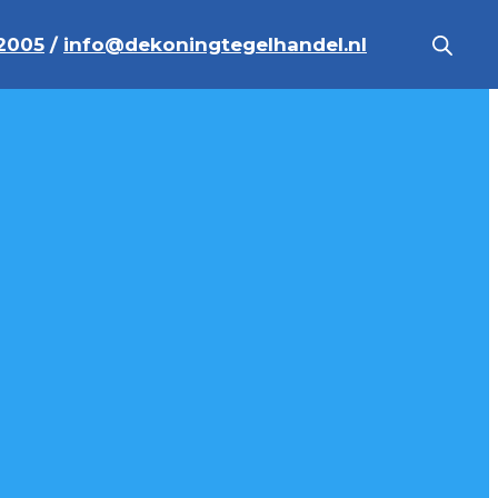
2005
/
info@dekoningtegelhandel.nl