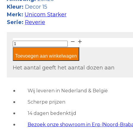
Kleur:
Decor 15
Merk:
Unicom Starker
Serie:
Reverie
Unicom
Reverie
Toevoegen aan winkelwagen
Decor
15
Het aantal geeft het aantal dozen aan
aantal
Wij leveren in Nederland & België
Scherpe prijzen
14 dagen bedenktijd
Bezoek onze showroom in Erp (Noord-Brab