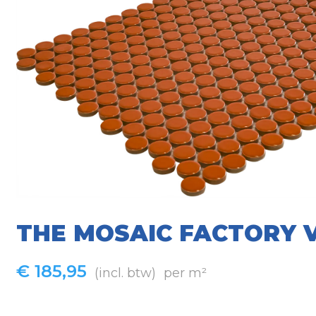
THE MOSAIC FACTORY 
€
185,95
(incl. btw)
per m²