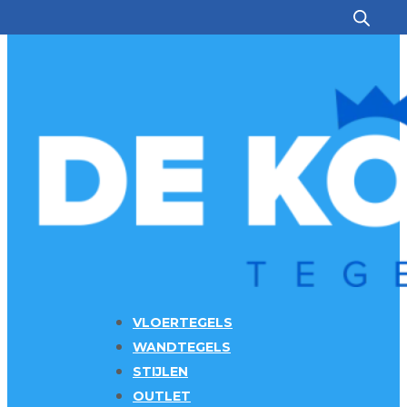
Ga naar hoofdinhoud
Ga naar voettekst
VLOERTEGELS
WANDTEGELS
STIJLEN
OUTLET