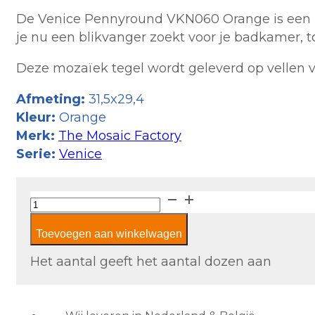
De Venice Pennyround VKN060 Orange is een pr
je nu een blikvanger zoekt voor je badkamer, t
Deze mozaïek tegel wordt geleverd op vellen va
Afmeting:
31,5x29,4
Kleur:
Orange
Merk:
The Mosaic Factory
Serie:
Venice
The
Mosaic
Toevoegen aan winkelwagen
Factory
Venice
Het aantal geeft het aantal dozen aan
Pennyround
VKN060
Orange