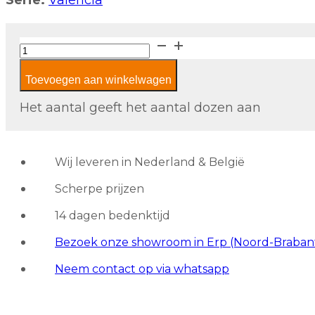
Serie:
Valencia
The
Mosaic
Toevoegen aan winkelwagen
Factory
Valencia
Het aantal geeft het aantal dozen aan
Recycled
Glass
VAL18M
Wij leveren in Nederland & België
Matt
Scherpe prijzen
Pink
aantal
14 dagen bedenktijd
Bezoek onze showroom in Erp (Noord-Braban
Neem contact op via whatsapp