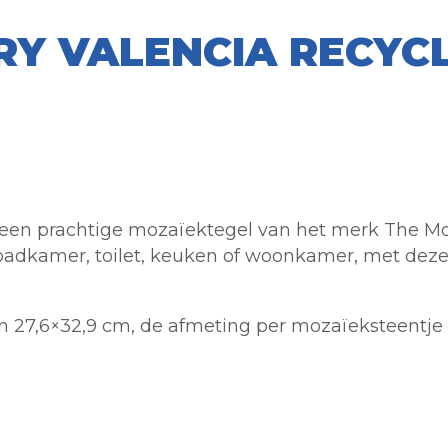
RY VALENCIA RECYC
een prachtige mozaïektegel van het merk The Mosai
e badkamer, toilet, keuken of woonkamer, met deze
 27,6×32,9 cm, de afmeting per mozaïeksteentje 