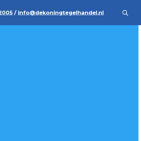
2005
/
info@dekoningtegelhandel.nl