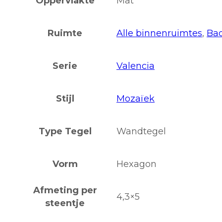
Oppervlakte
Mat
Ruimte
Alle binnenruimtes
,
Ba
Serie
Valencia
Stijl
Mozaïek
Type Tegel
Wandtegel
Vorm
Hexagon
Afmeting per
4,3×5
steentje