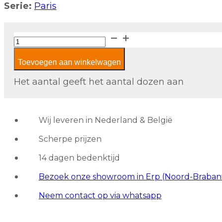
Serie:
Paris
The
Mosaic
Toevoegen aan winkelwagen
Factory
Paris
Het aantal geeft het aantal dozen aan
Metro
PAME915
Black
Wij leveren in Nederland & België
aantal
Scherpe prijzen
14 dagen bedenktijd
Bezoek onze showroom in Erp (Noord-Braban
Neem contact op via whatsapp