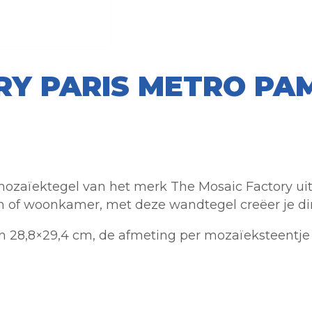
RY PARIS METRO PA
zaïektegel van het merk The Mosaic Factory uit de
en of woonkamer, met deze wandtegel creëer je dir
 28,8×29,4 cm, de afmeting per mozaïeksteentje i