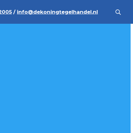
2005
/
info@dekoningtegelhandel.nl