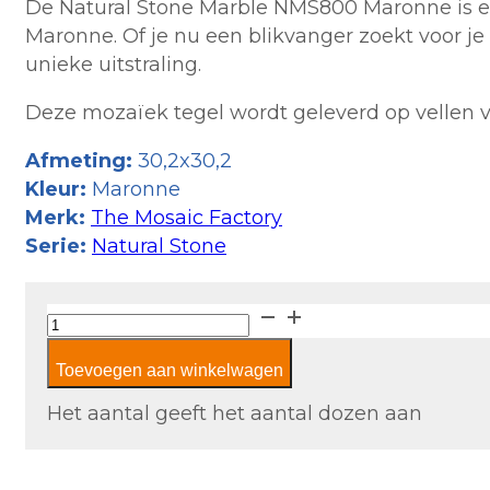
De Natural Stone Marble NMS800 Maronne is een
Maronne. Of je nu een blikvanger zoekt voor j
unieke uitstraling.
Deze mozaïek tegel wordt geleverd op vellen va
Afmeting:
30,2x30,2
Kleur:
Maronne
Merk:
The Mosaic Factory
Serie:
Natural Stone
The
Mosaic
Toevoegen aan winkelwagen
Factory
Natural
Het aantal geeft het aantal dozen aan
Stone
Marble
NMS800