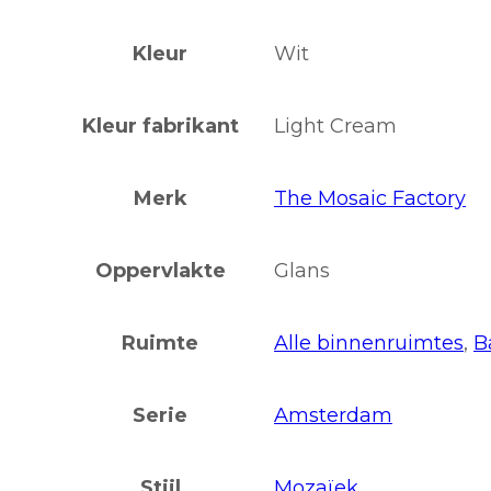
Kleur
Wit
Kleur fabrikant
Light Cream
Merk
The Mosaic Factory
Oppervlakte
Glans
Ruimte
Alle binnenruimtes
,
B
Serie
Amsterdam
Stijl
Mozaïek