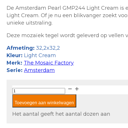
De Amsterdam Pearl GMP244 Light Cream is een
Light Cream. Of je nu een blikvanger zoekt vo
unieke uitstraling.
Deze mozaïek tegel wordt geleverd op vellen v
Afmeting:
32,2x32,2
Kleur:
Light Cream
Merk:
The Mosaic Factory
Serie:
Amsterdam
The
Mosaic
Toevoegen aan winkelwagen
Factory
Amsterdam
Het aantal geeft het aantal dozen aan
Pearl
GMP244