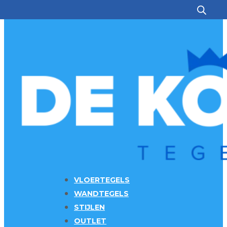
Ga naar hoofdinhoud
Ga naar voettekst
VLOERTEGELS
WANDTEGELS
STIJLEN
OUTLET