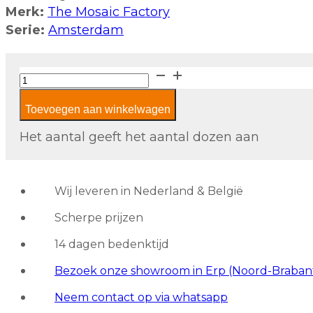
Merk:
The Mosaic Factory
Serie:
Amsterdam
The
Mosaic
Toevoegen aan winkelwagen
Factory
Amsterdam
Het aantal geeft het aantal dozen aan
Pearl
GMP234
Light
Wij leveren in Nederland & België
Green
Scherpe prijzen
aantal
14 dagen bedenktijd
Bezoek onze showroom in Erp (Noord-Braban
Neem contact op via whatsapp