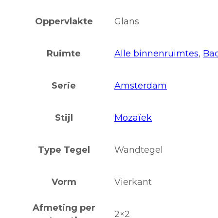
Oppervlakte
Glans
Ruimte
Alle binnenruimtes
,
Ba
Serie
Amsterdam
Stijl
Mozaïek
Type Tegel
Wandtegel
Vorm
Vierkant
Afmeting per
2×2