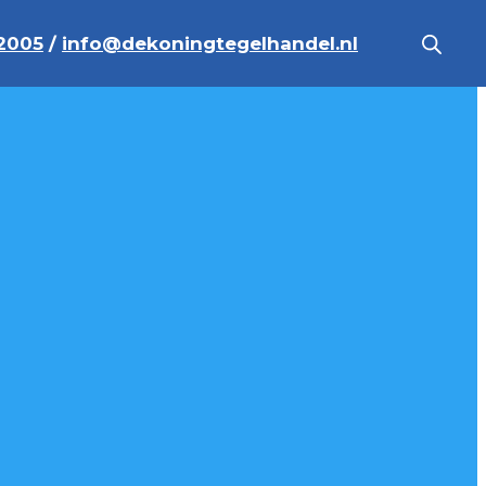
2005
/
info@dekoningtegelhandel.nl