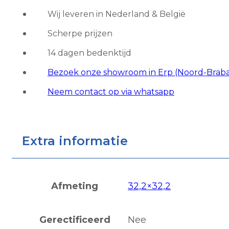
Light
Wij leveren in Nederland & België
Blue
Scherpe prijzen
aantal
14 dagen bedenktijd
Bezoek onze showroom in Erp (Noord-Brab
Neem contact op via whatsapp
Extra informatie
Afmeting
32,2×32,2
Gerectificeerd
Nee