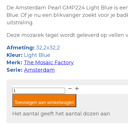
De Amsterdam Pearl GMP224 Light Blue is een 
Blue. Of je nu een blikvanger zoekt voor je b
uitstraling.
Deze mozaïek tegel wordt geleverd op vellen v
Afmeting:
32,2x32,2
Kleur:
Light Blue
Merk:
The Mosaic Factory
Serie:
Amsterdam
The
Mosaic
Toevoegen aan winkelwagen
Factory
Amsterdam
Het aantal geeft het aantal dozen aan
Pearl
GMP224