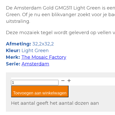
De Amsterdam Gold GMG511 Light Green is een 
Green. Of je nu een blikvanger zoekt voor je 
uitstraling.
Deze mozaïek tegel wordt geleverd op vellen v
Afmeting:
32,2x32,2
Kleur:
Light Green
Merk:
The Mosaic Factory
Serie:
Amsterdam
The
Mosaic
Toevoegen aan winkelwagen
Factory
Amsterdam
Het aantal geeft het aantal dozen aan
Gold
GMG511