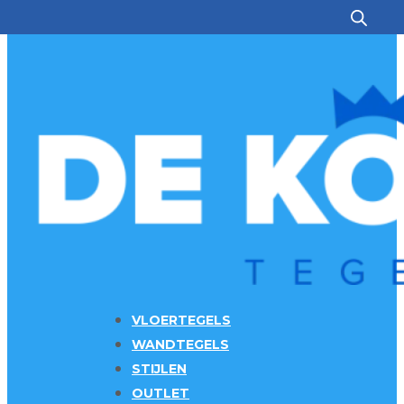
Ga naar hoofdinhoud
Ga naar voettekst
VLOERTEGELS
WANDTEGELS
STIJLEN
OUTLET