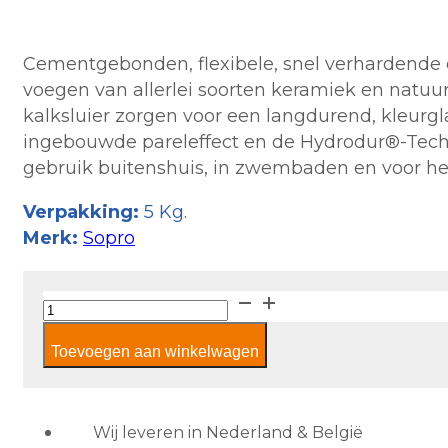
Cementgebonden, flexibele, snel verhardende 
voegen van allerlei soorten keramiek en natu
kalksluier zorgen voor een langdurend, kleurg
ingebouwde pareleffect en de Hydrodur®-Techn
gebruik buitenshuis, in zwembaden en voor he
Verpakking:
5 Kg.
Merk:
Sopro
Sopro
DF
Toevoegen aan winkelwagen
10
DesignVoeg
Flex
pergamon
Wij leveren in Nederland & België