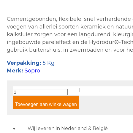
Cementgebonden, flexibele, snel verhardende 
voegen van allerlei soorten keramiek en natu
kalksluier zorgen voor een langdurend, kleurg
ingebouwde pareleffect en de Hydrodur®-Techn
gebruik buitenshuis, in zwembaden en voor he
Verpakking:
5 Kg.
Merk:
Sopro
Sopro
DF
Toevoegen aan winkelwagen
10
DesignVoeg
Flex
lichtgrijs
Wij leveren in Nederland & België