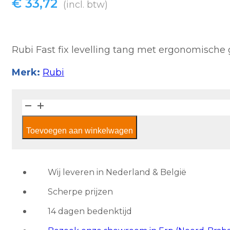
€
33,72
(incl. btw)
Rubi Fast fix levelling tang met ergonomische g
Merk:
Rubi
Rubi
Tegelnivelleringstang
Toevoegen aan winkelwagen
V2
aantal
Wij leveren in Nederland & België
Scherpe prijzen
14 dagen bedenktijd