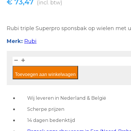
€
73,47
(incl. btw)
Rubi triple Superpro sponsbak op wielen met u
Merk:
Rubi
Rubi
Sponsbak
Toevoegen aan winkelwagen
Rubiclean
triple
SUPERPRO
aantal
Wij leveren in Nederland & België
Scherpe prijzen
14 dagen bedenktijd