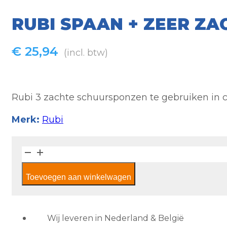
RUBI SPAAN + ZEER Z
€
25,94
(incl. btw)
Rubi 3 zachte schuursponzen te gebruiken in 
Merk:
Rubi
Rubi
Spaan
Toevoegen aan winkelwagen
+
Zeer
zachte
schuursponzen
Wij leveren in Nederland & België