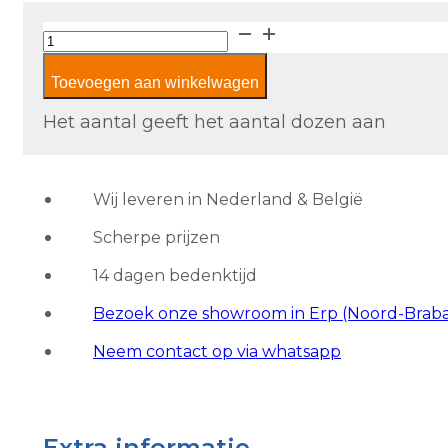
Royal
Tile
Toevoegen aan winkelwagen
Glans
Wit
Het aantal geeft het aantal dozen aan
aantal
Wij leveren in Nederland & België
Scherpe prijzen
14 dagen bedenktijd
Bezoek onze showroom in Erp (Noord-Brab
Neem contact op via whatsapp
Extra informatie