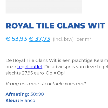
ROYAL TILE GLANS WIT
Oorspronkelijke
Huidige
€
53,93
€
37,73
(incl. btw)
per m²
prijs
prijs
was:
is:
€ 53,93.
€ 37,73.
De Royal Tile Glans Wit is een prachtige Keram
onze
tegel outlet
. De adviesprijs van deze tege
slechts 27.95 euro. Op = Op!
Vraag ons naar de actuele voorraad!
Afmeting:
30x90
Kleur:
Blanco