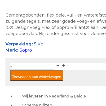
Cementgebonden, flexibele, vuil- en waterafst
zuigende tegels, met zeer goede voeg- en afw
10® DesignVoeg Flex of Sopro Brillant® aan. De
voegoppervlak. Bijzonder geschikt voor vloerv
Verpakking:
5 Kg.
Merk:
Sopro
Sopro
Parelvoeg
Toevoegen aan winkelwagen
WD
1-
5
wit
Wij leveren in Nederland & België
aantal
Scherpe prijzen