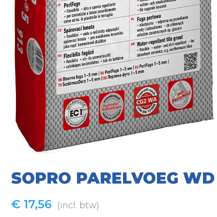
SOPRO PARELVOEG WD 
€
17,56
(incl. btw)