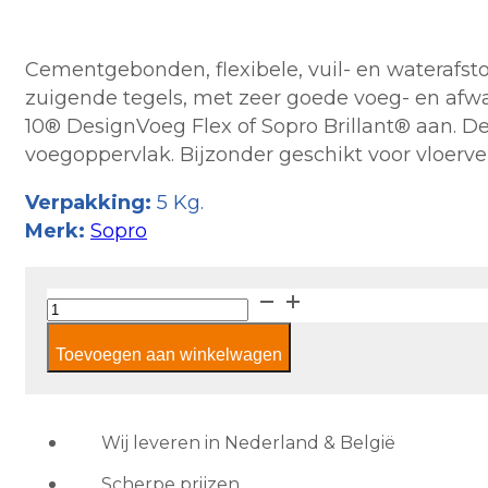
Cementgebonden, flexibele, vuil- en waterafst
zuigende tegels, met zeer goede voeg- en afw
10® DesignVoeg Flex of Sopro Brillant® aan. De
voegoppervlak. Bijzonder geschikt voor vloerv
Verpakking:
5 Kg.
Merk:
Sopro
Sopro
Parelvoeg
Toevoegen aan winkelwagen
WD
1-
5
grijs
Wij leveren in Nederland & België
aantal
Scherpe prijzen