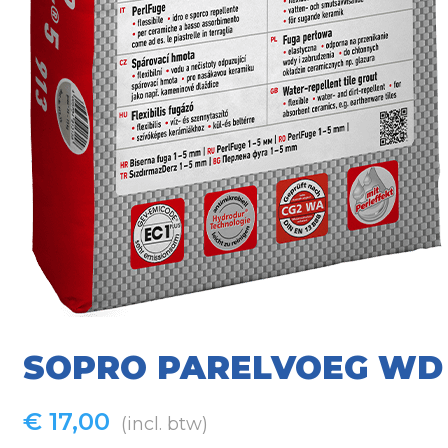
SOPRO PARELVOEG WD 1
€
17,00
(incl. btw)