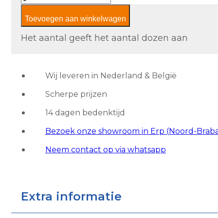
Tiffany
Toevoegen aan winkelwagen
Beige
aantal
Het aantal geeft het aantal dozen aan
Wij leveren in Nederland & België
Scherpe prijzen
14 dagen bedenktijd
Bezoek onze showroom in Erp (Noord-Brab
Neem contact op via whatsapp
Extra informatie