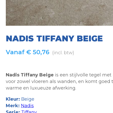
NADIS TIFFANY BEIGE
Vanaf
€
50,76
(incl. btw)
Nadis Tiffany Beige
is een stijlvolle tegel me
voor zowel vloeren als wanden, en komt goed t
warme en luxueuze afwerking.
Kleur:
Beige
Merk:
Nadis
Serie:
Tiffany