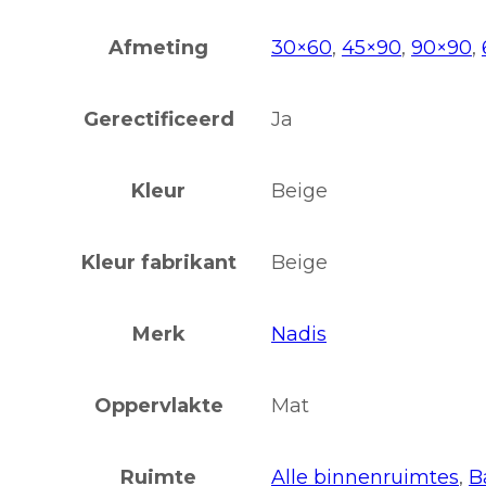
Afmeting
30×60
,
45×90
,
90×90
,
Gerectificeerd
Ja
Kleur
Beige
Kleur fabrikant
Beige
Merk
Nadis
Oppervlakte
Mat
Ruimte
Alle binnenruimtes
,
B