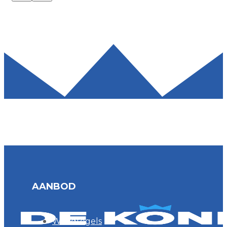
AANBOD
Wandtegels