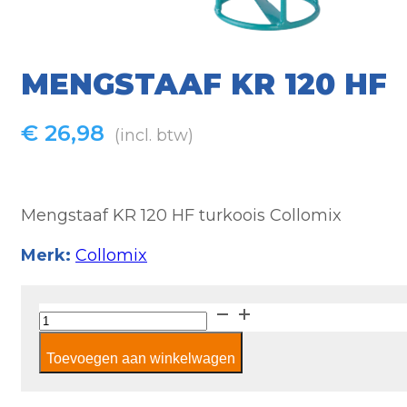
MENGSTAAF KR 120 HF
€
26,98
(incl. btw)
Mengstaaf KR 120 HF turkoois Collomix
Merk:
Collomix
Mengstaaf
KR
Toevoegen aan winkelwagen
120
HF