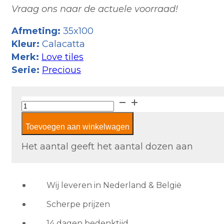
Vraag ons naar de actuele voorraad!
Afmeting:
35x100
Kleur:
Calacatta
Merk:
Love tiles
Serie:
Precious
Love
Tiles
Toevoegen aan winkelwagen
Precious
Calacatta
Het aantal geeft het aantal dozen aan
aantal
Wij leveren in Nederland & België
Scherpe prijzen
14 dagen bedenktijd