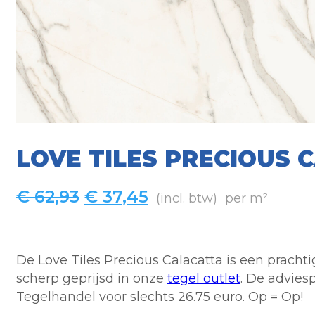
LOVE TILES PRECIOUS 
Oorspronkelijke
Huidige
€
62,93
€
37,45
(incl. btw)
per m²
prijs
prijs
was:
is:
€ 62,93.
€ 37,45.
De Love Tiles Precious Calacatta is een pracht
scherp geprijsd in onze
tegel outlet
. De advies
Tegelhandel voor slechts 26.75 euro. Op = Op!