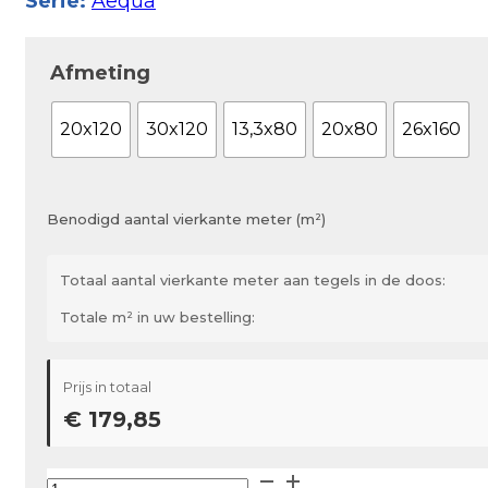
Serie:
Aequa
Afmeting
20x120
30x120
13,3x80
20x80
26x160
Benodigd aantal vierkante meter (m²)
Totaal aantal vierkante meter aan tegels in de doos:
Totale m² in uw bestelling:
Prijs in totaal
€ 179,85
castelvetro