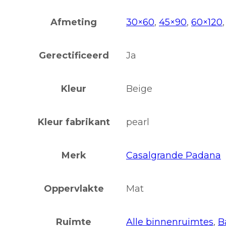
Afmeting
30×60
,
45×90
,
60×120
Gerectificeerd
Ja
Kleur
Beige
Kleur fabrikant
pearl
Merk
Casalgrande Padana
Oppervlakte
Mat
Ruimte
Alle binnenruimtes
,
B