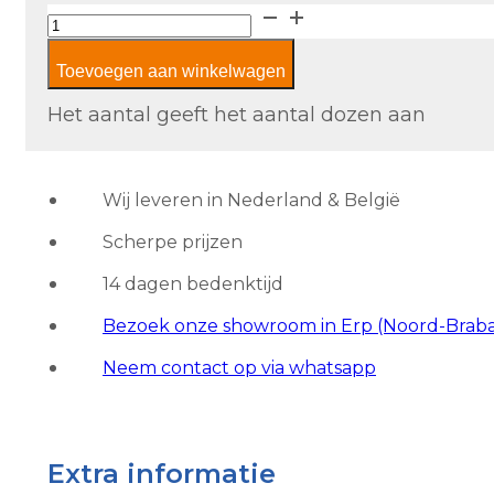
Casalgrande
Padana
Toevoegen aan winkelwagen
Pietra
Tiburtina
Het aantal geeft het aantal dozen aan
Palatino
Vein
aantal
Wij leveren in Nederland & België
Scherpe prijzen
14 dagen bedenktijd
Bezoek onze showroom in Erp (Noord-Brab
Neem contact op via whatsapp
Extra informatie