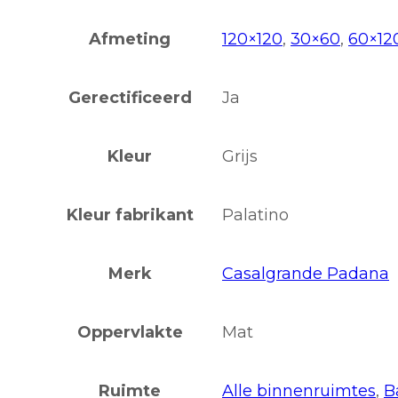
Afmeting
120×120
,
30×60
,
60×12
Gerectificeerd
Ja
Kleur
Grijs
Kleur fabrikant
Palatino
Merk
Casalgrande Padana
Oppervlakte
Mat
Ruimte
Alle binnenruimtes
,
B