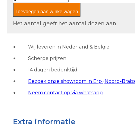
Padana
Toevoegen aan winkelwagen
Pietra
Tiburtina
Het aantal geeft het aantal dozen aan
Palatino
Cross
aantal
Wij leveren in Nederland & België
Scherpe prijzen
14 dagen bedenktijd
Bezoek onze showroom in Erp (Noord-Brab
Neem contact op via whatsapp
Extra informatie