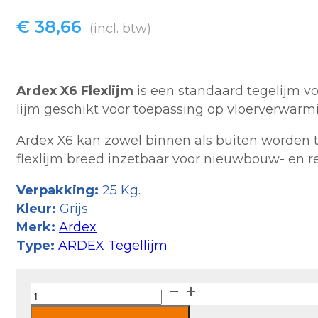
€
38,66
(incl. btw)
Ardex X6 Flexlijm
is een standaard tegelijm v
lijm geschikt voor toepassing op vloerverwar
Ardex X6 kan zowel binnen als buiten worden 
flexlijm breed inzetbaar voor nieuwbouw- en r
Verpakking:
25 Kg.
Kleur:
Grijs
Merk:
Ardex
Type:
ARDEX Tegellijm
Ardex
X6