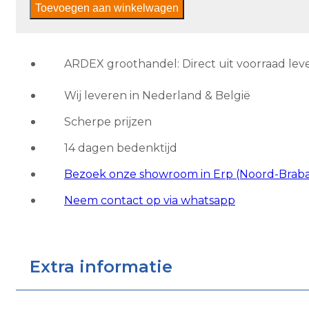
Toevoegen aan winkelwagen
Flexlijm
aantal
ARDEX groothandel: Direct uit voorraad lev
Wij leveren in Nederland & België
Scherpe prijzen
14 dagen bedenktijd
Bezoek onze showroom in Erp (Noord-Brab
Neem contact op via whatsapp
Extra informatie