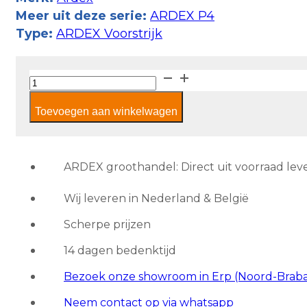
Meer uit deze serie:
ARDEX P4
Type:
ARDEX Voorstrijk
Ardex
P4
Toevoegen aan winkelwagen
READY
-
8
kilo
ARDEX groothandel: Direct uit voorraad lev
aantal
Wij leveren in Nederland & België
Scherpe prijzen
14 dagen bedenktijd
Bezoek onze showroom in Erp (Noord-Brab
Neem contact op via whatsapp