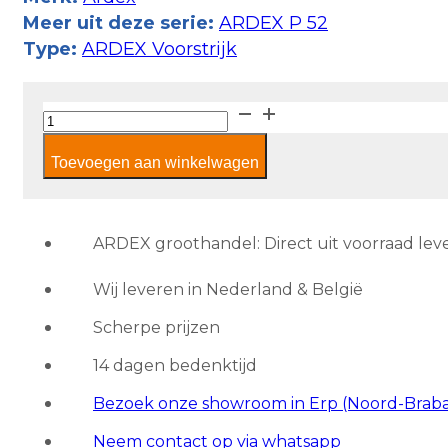
Meer uit deze serie:
ARDEX P 52
Type:
ARDEX Voorstrijk
Ardex
P
Toevoegen aan winkelwagen
52
Voorstrijkconcentraat
-
5
ARDEX groothandel: Direct uit voorraad lev
kilo
Wij leveren in Nederland & België
aantal
Scherpe prijzen
14 dagen bedenktijd
Bezoek onze showroom in Erp (Noord-Brab
Neem contact op via whatsapp