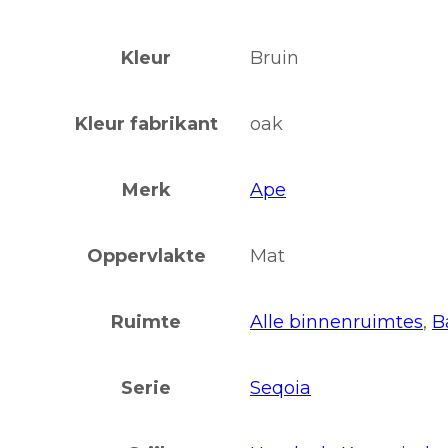
Kleur
Bruin
Kleur fabrikant
oak
Merk
Ape
Oppervlakte
Mat
Ruimte
Alle binnenruimtes
,
B
Serie
Seqoia