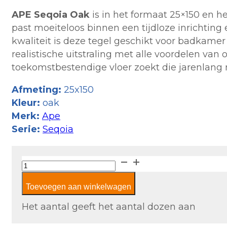
APE Seqoia Oak
is in het formaat 25×150 en h
past moeiteloos binnen een tijdloze inrichtin
kwaliteit is deze tegel geschikt voor badkamer 
realistische uitstraling met alle voordelen van
toekomstbestendige vloer zoekt die jarenlang mo
Afmeting:
25x150
Kleur:
oak
Merk:
Ape
Serie:
Seqoia
APE
Seqoia
Toevoegen aan winkelwagen
Oak
aantal
Het aantal geeft het aantal dozen aan